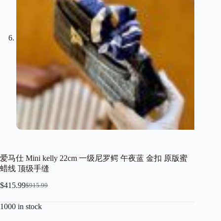
爱马仕 Mini kelly 22cm 一级尼罗鳄 午夜蓝 金扣 原版蜜
蜡线 顶级手缝
$
415.99
$
915.99
Original
Current
price
price
1000 in stock
was:
is:
$915.99.
$415.99.