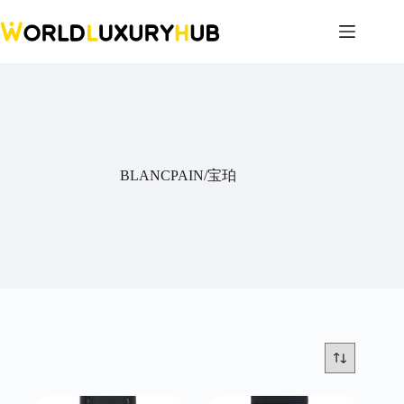
Skip
to
content
BLANCPAIN/宝珀