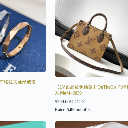
AFF格拉夫菱形戒指
【LV正品皮免檢版】OnTheGo 托特
系列#M46839
$
259.00
$
1,239.00
Original
Current
price
price
Rated
5.00
out of 5
was:
is:
$1,239.00.
$259.00.