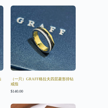
钻
（一只）GRAFF格拉夫四层菱形排钻
戒指
$
140.00