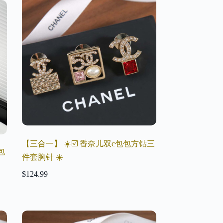
【三合一】 ☀️☑️ 香奈儿双c包包方钻三
包
件套胸针 ☀️
$
124.99