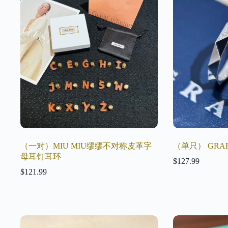
（一对）MIU MIU缪缪不对称皮革字
（单只） GR
母耳钉耳环
$
127.99
$
121.99