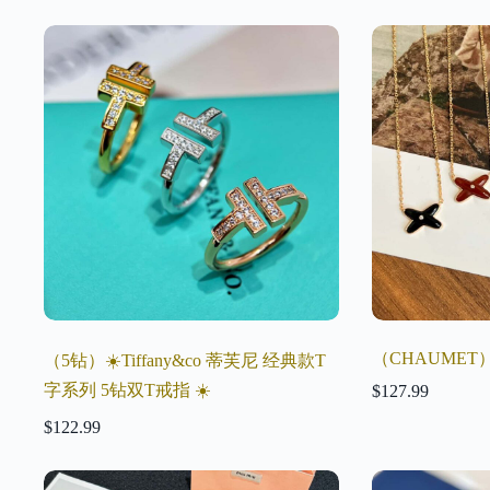
（CHAUME
（5钻）☀️Tiffany&co 蒂芙尼 经典款T
字系列 5钻双T戒指 ☀️
$
127.99
$
122.99