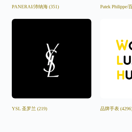
PANERAI/沛纳海
(351)
Patek Philip
YSL 圣罗兰
(219)
品牌手表
(4296