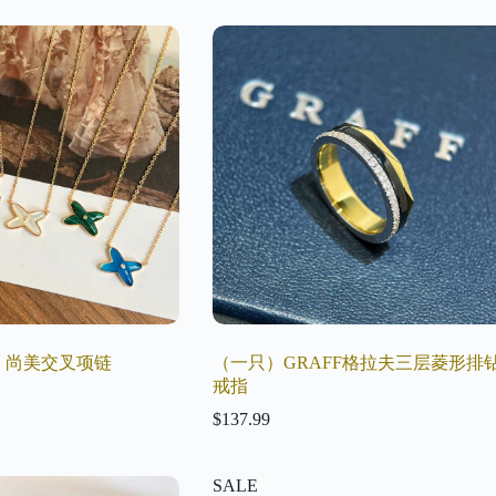
T）尚美交叉项链
（一只）GRAFF格拉夫三层菱形排
戒指
$
137.99
SALE