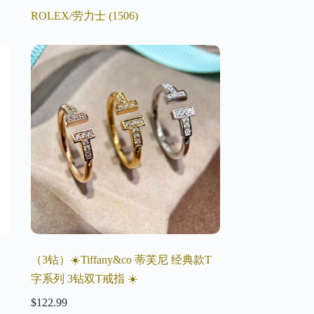
ROLEX/劳力士
(1506)
（3钻）☀️Tiffany&co 蒂芙尼 经典款T
字系列 3钻双T戒指 ☀️
$
122.99