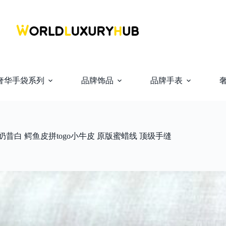
奢华手袋系列
品牌饰品
品牌手表
m 奶昔白 鳄鱼皮拼togo小牛皮 原版蜜蜡线 顶级手缝