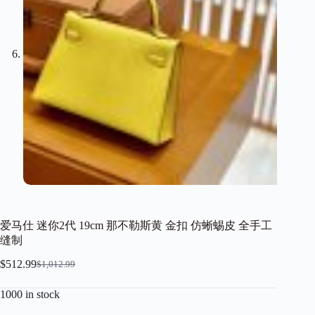
爱马仕 迷你2代 19cm 那不勒斯黄 金扣 仿蜥蜴皮 全手工
缝制
$
512.99
$
1,012.99
Original
Current
price
price
1000 in stock
was:
is:
$1,012.99.
$512.99.