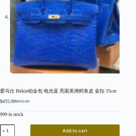
爱马仕 Birkin铂金包 电光蓝 亮面美洲鳄鱼皮 金扣 35cm
$
455.99
$
955.99
Original
Current
price
price
999 in stock
was:
is:
$955.99.
$455.99.
爱
Add to cart
马