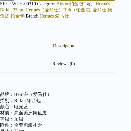
仕
SKU:
WLH-00310
Category:
Birkin 铂金包
Tags:
Hermès
Birkin
Birkin 35cm
,
Hermès（爱马仕）Birkin 铂金包
,
爱马仕 鳄
铂
鱼皮 铂金包
Brand:
Hermes 爱马仕
金
包
电
光
蓝
Description
亮
面
美
洲
Reviews (0)
鳄
鱼
皮
金
扣
品牌：Hermès（爱马仕）
35cm
类别：Birkin 铂金包
quantity
颜色：电光蓝
材质：亮面美洲鳄鱼皮
等级：顶级
附件：全套包装礼盒