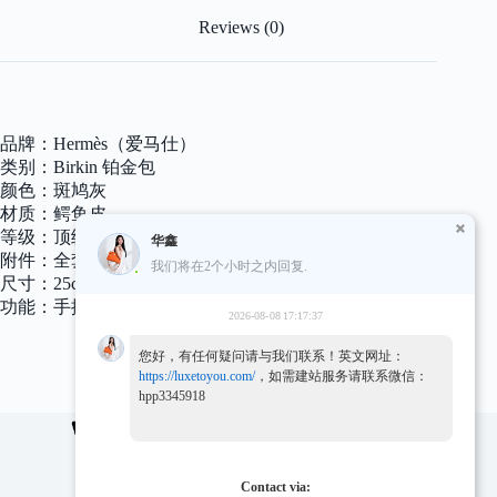
色
金
Reviews (0)
扣
25cm
quantity
品牌：Hermès（爱马仕）
类别：Birkin 铂金包
颜色：斑鸠灰
材质：鳄鱼皮
等级：顶级
华鑫
附件：全套包装礼盒
我们将在2个小时之内回复.
尺寸：25cm
功能：手提单肩包
2026-08-08 17:17:37
您好，有任何疑问请与我们联系！英文网址：
https://luxetoyou.com/
，如需建站服务请联系微信：
hpp3345918
关于我们
100% 承诺
联系我们
Contact via:
常见问题