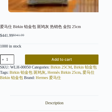
爱马仕 Birkin 铂金包 斑鸠灰 热销色 金扣 25cm
$
441.99
$
941.99
Original
Current
price
price
1000 in stock
was:
is:
$941.99.
$441.99.
爱
Add to cart
马
仕
SKU:
WLH-00050
Categories:
Birkin 25CM
,
Birkin 铂金包
Birkin
Tags:
Birkin 铂金包 斑鸠灰
,
Hermès Birkin 25cm
,
爱马仕
铂
Birkin 铂金包
Brand:
Hermes 爱马仕
金
包
斑
鸠
灰
Description
热
销