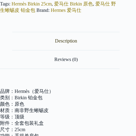
Birkin
Tags:
Hermès Birkin 25cm
,
爱马仕 Birkin 原色
,
爱马仕 野
25cm
生蜥蜴皮 铂金包
Brand:
Hermes 爱马仕
原
色
仿
蜥
蜴
Description
皮
银
扣
原
Reviews (0)
版
蜜
蜡
线
顶
品牌：Hermès（爱马仕）
级
类别：Birkin 铂金包
手
颜色：原色
工
quantity
材质：南非野生蜥蜴皮
等级：顶级
附件：全套包装礼盒
尺寸：25cm
功能：手提单肩包