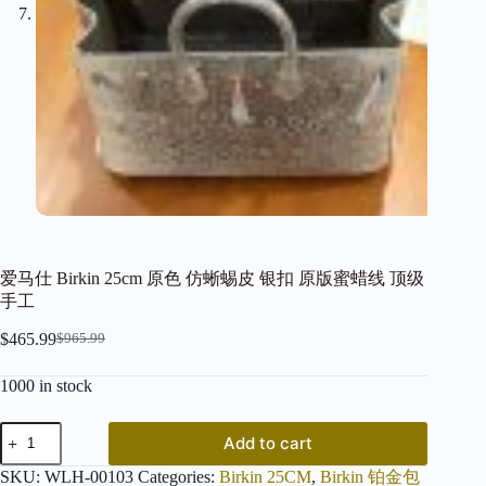
爱马仕 Birkin 25cm 原色 仿蜥蜴皮 银扣 原版蜜蜡线 顶级
手工
$
465.99
$
965.99
Original
Current
price
price
1000 in stock
was:
is:
$965.99.
$465.99.
爱
Add to cart
马
仕
SKU:
WLH-00103
Categories:
Birkin 25CM
,
Birkin 铂金包