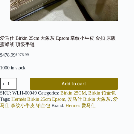
爱马仕 Birkin 25cm 大象灰 Epsom 掌纹小牛皮 金扣 原版
蜜蜡线 顶级手缝
$
478.99
$
978.99
Original
Current
price
price
1000 in stock
was:
is:
$978.99.
$478.99.
爱
Add to cart
马
仕
SKU:
WLH-00049
Categories:
Birkin 25CM
,
Birkin 铂金包
Birkin
Tags:
Hermès Birkin 25cm Epsom
,
爱马仕 Birkin 大象灰
,
爱
25cm
马仕 掌纹小牛皮 铂金包
Brand:
Hermes 爱马仕
大
象
灰
Epsom
掌