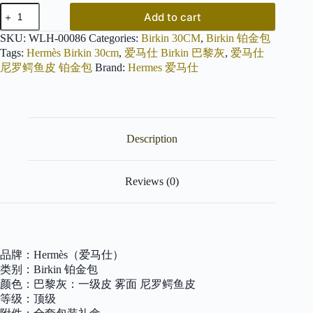
爱
Add to cart
马
仕
SKU:
WLH-00086
Categories:
Birkin 30CM
,
Birkin 铂金包
Birkin
Tags:
Hermès Birkin 30cm
,
爱马仕 Birkin 巴黎灰
,
爱马仕
30cm
尼罗鳄鱼皮 铂金包
Brand:
Hermes 爱马仕
巴
黎
灰
冰
川
Description
灰
尼
罗
鳄
Reviews (0)
鱼
皮
银
扣
原
品牌：Hermès（爱马仕）
版
类别：Birkin 铂金包
蜜
颜色：巴黎灰：一级皮 雾面 尼罗鳄鱼皮
蜡
线
等级：顶级
顶