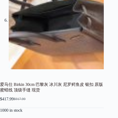
爱马仕 Birkin 30cm 巴黎灰 冰川灰 尼罗鳄鱼皮 银扣 原版
蜜蜡线 顶级手缝 现货
$
417.99
$
917.99
Original
Current
price
price
1000 in stock
was:
is:
$917.99.
$417.99.