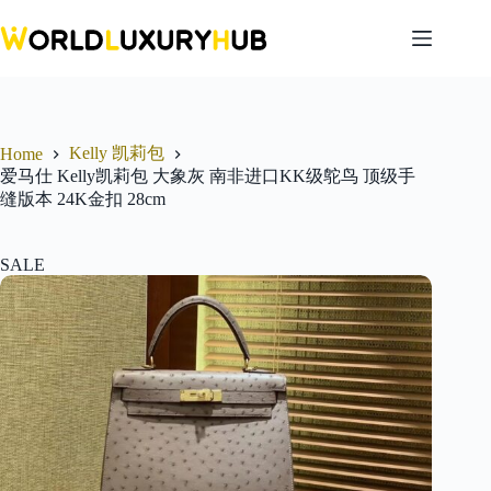
Skip
to
content
Kelly 凯莉包
Home
爱马仕 Kelly凯莉包 大象灰 南非进口KK级鸵鸟 顶级手
缝版本 24K金扣 28cm
SALE