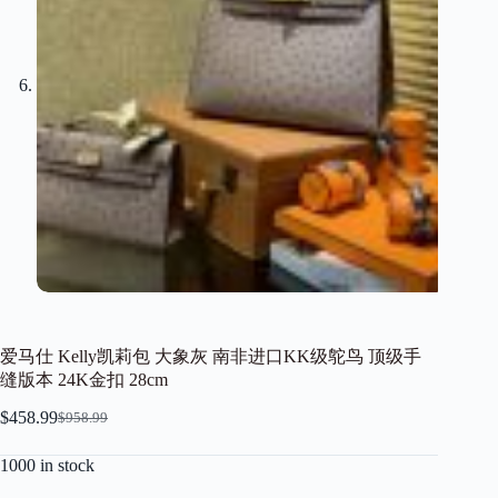
爱马仕 Kelly凯莉包 大象灰 南非进口KK级鸵鸟 顶级手
缝版本 24K金扣 28cm
$
458.99
$
958.99
Original
Current
price
price
1000 in stock
was:
is:
$958.99.
$458.99.