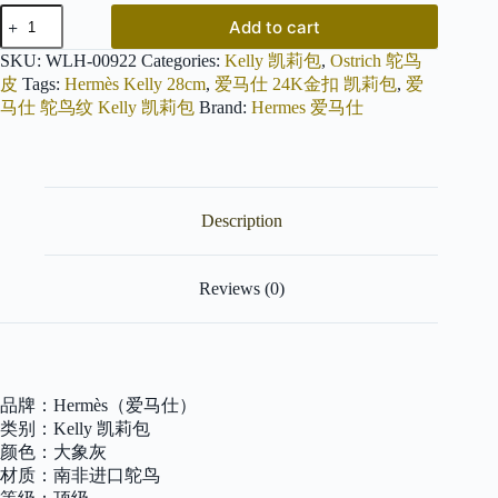
爱
Add to cart
马
仕
SKU:
WLH-00922
Categories:
Kelly 凯莉包
,
Ostrich 鸵鸟
Kelly
皮
Tags:
Hermès Kelly 28cm
,
爱马仕 24K金扣 凯莉包
,
爱
凯
马仕 鸵鸟纹 Kelly 凯莉包
Brand:
Hermes 爱马仕
莉
包
大
象
灰
Description
南
非
进
口
Reviews (0)
KK
级
鸵
鸟
顶
品牌：Hermès（爱马仕）
级
类别：Kelly 凯莉包
手
颜色：大象灰
缝
版
材质：南非进口鸵鸟
本