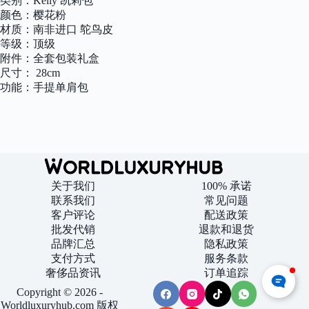
类别：Kelly 凯莉包
蜡
线
颜色：樱花粉
顶
材质：南非进口 鸵鸟皮
级
等级：顶级
手
附件：全套包装礼盒
工
尺寸： 28cm
缝
功能：手提单肩包
制
quantity
关于我们
100% 承诺
联系我们
常见问题
客户评论
配送政策
批发代销
退款和退货
品牌汇总
隐私政策
支付方式
服务条款
奢侈品资讯
订单追踪
Copyright © 2026 -
Worldluxuryhub.com 版权