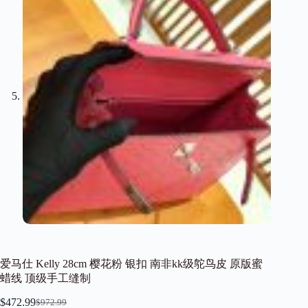
爱马仕 Kelly 28cm 樱花粉 银扣 南非kk级鸵鸟皮 原版蜜
蜡线 顶级手工缝制
$
472.99
$
972.99
Original
Current