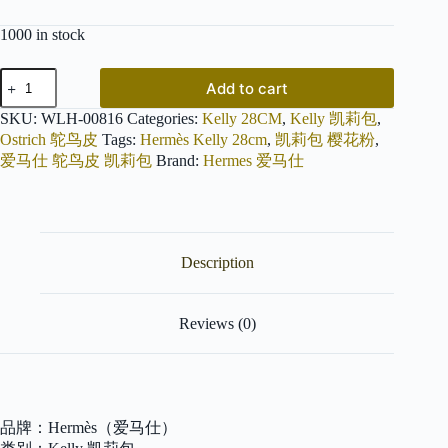
price
price
1000 in stock
was:
is:
$972.99.
$472.99.
爱
Add to cart
马
仕
SKU:
WLH-00816
Categories:
Kelly 28CM
,
Kelly 凯莉包
,
Kelly
Ostrich 鸵鸟皮
Tags:
Hermès Kelly 28cm
,
凯莉包 樱花粉
,
28cm
爱马仕 鸵鸟皮 凯莉包
Brand:
Hermes 爱马仕
樱
花
粉
银
扣
Description
南
非
kk
级
Reviews (0)
鸵
鸟
皮
原
版
品牌：Hermès（爱马仕）
蜜