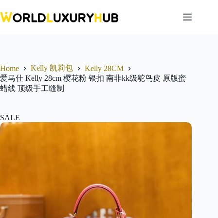
Skip
to
content
Kelly 凯莉包
Home
Kelly 28CM
爱马仕 Kelly 28cm 樱花粉 银扣 南非kk级鸵鸟皮 原版蜜
蜡线 顶级手工缝制
SALE