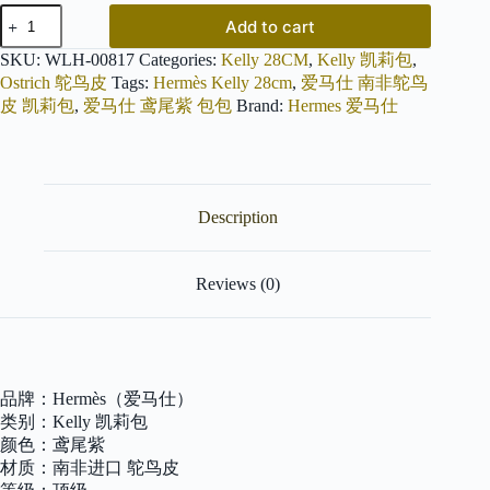
爱
Add to cart
马
仕
SKU:
WLH-00817
Categories:
Kelly 28CM
,
Kelly 凯莉包
,
Kelly
Ostrich 鸵鸟皮
Tags:
Hermès Kelly 28cm
,
爱马仕 南非鸵鸟
28cm
皮 凯莉包
,
爱马仕 鸢尾紫 包包
Brand:
Hermes 爱马仕
鸢
尾
紫
金
扣
Description
南
非
kk
级
Reviews (0)
鸵
鸟
皮
原
版
品牌：Hermès（爱马仕）
蜜
类别：Kelly 凯莉包
蜡
线
颜色：鸢尾紫
顶
材质：南非进口 鸵鸟皮
级