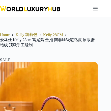
Skip
to
content
Kelly 凯莉包
Home
Kelly 28CM
爱马仕 Kelly 28cm 鸢尾紫 金扣 南非kk级鸵鸟皮 原版蜜
蜡线 顶级手工缝制
SALE