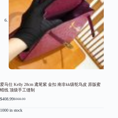
爱马仕 Kelly 28cm 鸢尾紫 金扣 南非kk级鸵鸟皮 原版蜜
蜡线 顶级手工缝制
$
408.99
$
908.99
Original
Current
price
price
1000 in stock
was:
is:
$908.99.
$408.99.