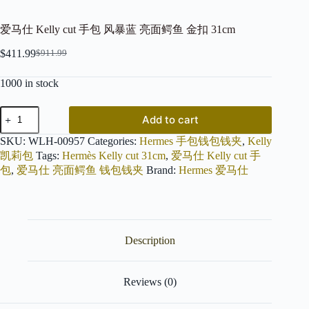
爱马仕 Kelly cut 手包 风暴蓝 亮面鳄鱼 金扣 31cm
$
411.99
$
911.99
Original
Current
price
price
1000 in stock
was:
is:
$911.99.
$411.99.
爱
Add to cart
马
仕
SKU:
WLH-00957
Categories:
Hermes 手包钱包钱夹
,
Kelly
Kelly
凯莉包
Tags:
Hermès Kelly cut 31cm
,
爱马仕 Kelly cut 手
cut
包
,
爱马仕 亮面鳄鱼 钱包钱夹
Brand:
Hermes 爱马仕
手
包
风
暴
蓝
Description
亮
面
鳄
鱼
Reviews (0)
金
扣