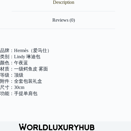
Description
一
级
鳄
鱼
Reviews (0)
皮
雾
面
顶
级
品牌：Hermès（爱马仕）
全
类别：Lindy 琳迪包
手
颜色：午夜蓝
工
材质：一级鳄鱼皮 雾面
缝
制
等级：顶级
30cm
附件：全套包装礼盒
quantity
尺寸：30cm
功能：手提单肩包