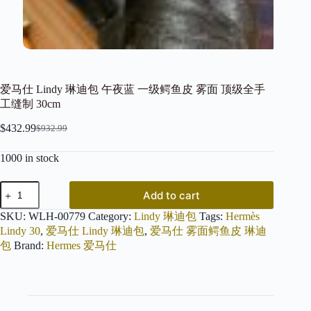
爱马仕 Lindy 琳迪包 午夜蓝 一级鳄鱼皮 雾面 顶级全手
工缝制 30cm
$
432.99
$
932.99
Original
Current
price
price
1000 in stock
was:
is:
$932.99.
$432.99.
爱
Add to cart
马
仕
SKU:
WLH-00779
Category:
Lindy 琳迪包
Tags:
Hermès
Lindy
Lindy 30
,
爱马仕 Lindy 琳迪包
,
爱马仕 雾面鳄鱼皮 琳迪
琳
包
Brand:
Hermes 爱马仕
迪
包
午
夜
蓝