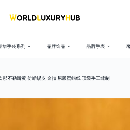
奢华手袋系列
品牌饰品
品牌手表
lly二代 那不勒斯黄 仿蜥蜴皮 金扣 原版蜜蜡线 顶级手工缝制