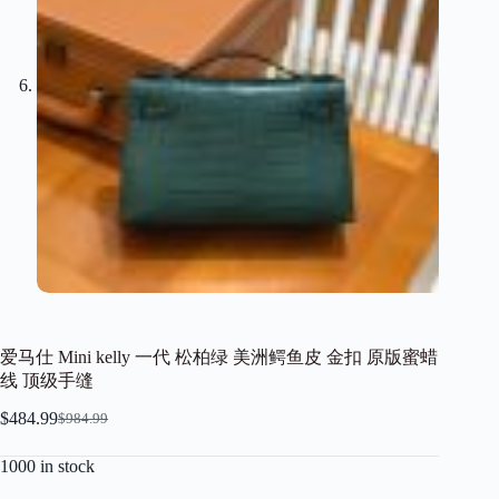
爱马仕 Mini kelly 一代 松柏绿 美洲鳄鱼皮 金扣 原版蜜蜡
线 顶级手缝
$
484.99
$
984.99
Original
Current
price
price
1000 in stock
was:
is:
$984.99.
$484.99.