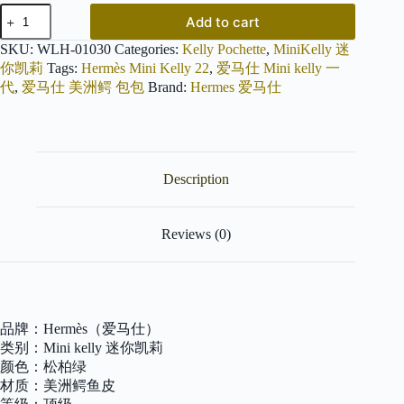
爱
Add to cart
马
仕
SKU:
WLH-01030
Categories:
Kelly Pochette
,
MiniKelly 迷
Mini
你凯莉
Tags:
Hermès Mini Kelly 22
,
爱马仕 Mini kelly 一
kelly
代
,
爱马仕 美洲鳄 包包
Brand:
Hermes 爱马仕
一
代
松
柏
绿
Description
美
洲
鳄
鱼
Reviews (0)
皮
金
扣
原
版
品牌：Hermès（爱马仕）
蜜
类别：Mini kelly 迷你凯莉
蜡
颜色：松柏绿
线
顶
材质：美洲鳄鱼皮
级