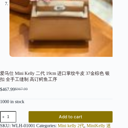
爱马仕 Mini Kelly 二代 19cm 进口掌纹牛皮 37金棕色 银
扣 全手工缝制 高订鳄鱼工序
$
467.99
$
967.99
Original
Current
price
price
1000 in stock
was:
is:
$967.99.
$467.99.
爱
Add to cart
马
仕
SKU:
WLH-01001
Categories:
Mini kelly 2代
,
MiniKelly 迷