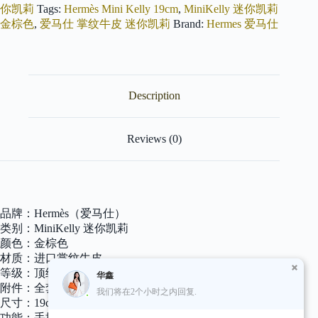
Mini
你凯莉
Tags:
Hermès Mini Kelly 19cm
,
MiniKelly 迷你凯莉
Kelly
金棕色
,
爱马仕 掌纹牛皮 迷你凯莉
Brand:
Hermes 爱马仕
二
代
19cm
进
口
掌
Description
纹
牛
皮
Reviews (0)
37
金
棕
色
银
品牌：Hermès（爱马仕）
扣
全
类别：MiniKelly 迷你凯莉
手
颜色：金棕色
工
材质：进口掌纹牛皮
缝
等级：顶级
华鑫
制
附件：全套包装礼盒
我们将在2个小时之内回复.
高
尺寸：19cm
订
功能：手提单肩包