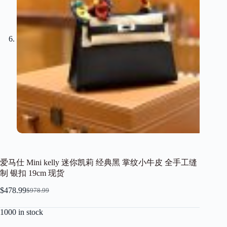
爱马仕 Mini kelly 迷你凯莉 经典黑 掌纹小牛皮 全手工缝
制 银扣 19cm 现货
$
478.99
$
978.99
Original
Current
price
price
1000 in stock
was:
is:
$978.99.
$478.99.