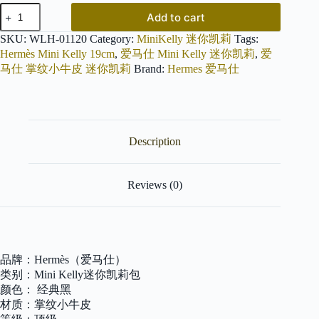
爱
Add to cart
马
仕
SKU:
WLH-01120
Category:
MiniKelly 迷你凯莉
Tags:
Mini
Hermès Mini Kelly 19cm
,
爱马仕 Mini Kelly 迷你凯莉
,
爱
kelly
马仕 掌纹小牛皮 迷你凯莉
Brand:
Hermes 爱马仕
迷
你
凯
莉
经
Description
典
黑
掌
纹
Reviews (0)
小
牛
皮
全
手
品牌：Hermès（爱马仕）
工
类别：Mini Kelly迷你凯莉包
缝
颜色： 经典黑
制
银
材质：掌纹小牛皮
扣