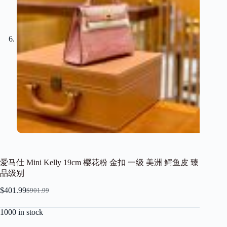
爱马仕 Mini Kelly 19cm 樱花粉 金扣 一级 美洲 鳄鱼皮 臻
品级别
$
401.99
$
901.99
Original
Current
price
price
1000 in stock
was:
is:
$901.99.
$401.99.