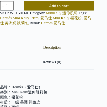
爱
Add to cart
马
仕
SKU:
WLH-01146
Category:
MiniKelly 迷你凯莉
Tags:
Mini
Hermès Mini Kelly 19cm
,
爱马仕 Mini Kelly 樱花粉
,
爱马
Kelly
仕 美洲鳄 凯莉包
Brand:
Hermes 爱马仕
19cm
樱
花
粉
金
扣
Description
一
级
美
Reviews (0)
洲
鳄
鱼
皮
臻
品牌：Hermès（爱马仕）
品
类别：Mini Kelly迷你凯莉包
级
别
颜色：樱花粉
quantity
材质：一级 美洲 鳄鱼皮