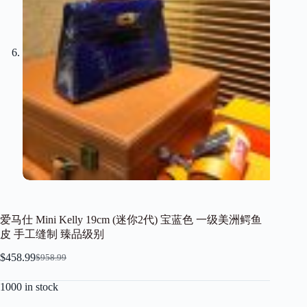
爱马仕 Mini Kelly 19cm (迷你2代) 宝蓝色 一级美洲鳄鱼
皮 手工缝制 臻品级别
$
458.99
$
958.99
Original
Current
price
price
1000 in stock
was:
is:
$958.99.
$458.99.