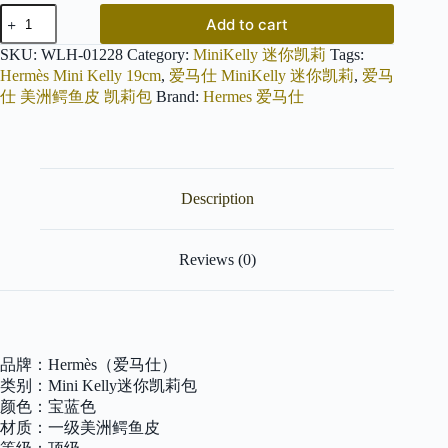
爱
Add to cart
马
仕
SKU:
WLH-01228
Category:
MiniKelly 迷你凯莉
Tags:
Mini
Hermès Mini Kelly 19cm
,
爱马仕 MiniKelly 迷你凯莉
,
爱马
Kelly
仕 美洲鳄鱼皮 凯莉包
Brand:
Hermes 爱马仕
19cm
(迷
你
2
代)
宝
Description
蓝
色
一
Reviews (0)
级
美
洲
鳄
鱼
品牌：Hermès（爱马仕）
皮
手
类别：Mini Kelly迷你凯莉包
工
颜色：宝蓝色
缝
材质：一级美洲鳄鱼皮
制