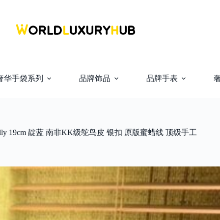
奢华手袋系列
品牌饰品
品牌手表
kelly 19cm 靛蓝 南非KK级鸵鸟皮 银扣 原版蜜蜡线 顶级手工