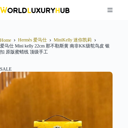
Skip
to
content
Hermès 爱马仕
MiniKelly 迷你凯莉
Home
爱马仕 Mini kelly 22cm 那不勒斯黄 南非KK级鸵鸟皮 银
扣 原版蜜蜡线 顶级手工
SALE