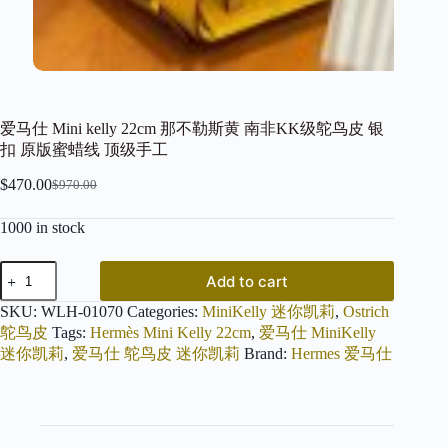
爱马仕 Mini kelly 22cm 那不勒斯黄 南非KK级鸵鸟皮 银
扣 原版蜜蜡线 顶级手工
$
470.00
$
970.00
Original
Current
price
price
1000 in stock
was:
is:
$970.00.
$470.00.
爱
Add to cart
马
仕
SKU:
WLH-01070
Categories:
MiniKelly 迷你凯莉
,
Ostrich
Mini
鸵鸟皮
Tags:
Hermès Mini Kelly 22cm
,
爱马仕 MiniKelly
kelly
迷你凯莉
,
爱马仕 鸵鸟皮 迷你凯莉
Brand:
Hermes 爱马仕
22cm
那
不
勒
斯