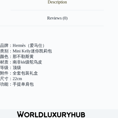
黄
Description
南
非
KK
Reviews (0)
级
鸵
鸟
皮
银
品牌：Hermès（爱马仕）
扣
原
类别：Mini Kelly迷你凯莉包
版
颜色：那不勒斯黄
蜜
材质：南非kk级鸵鸟皮
蜡
等级：顶级
线
附件：全套包装礼盒
顶
尺寸：22cm
级
功能：手提单肩包
手
工
quantity