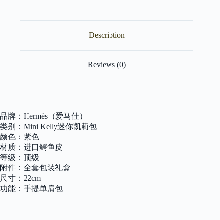
莉
紫
色
Description
进
口
鳄
鱼
Reviews (0)
皮
顶
级
手
缝
品牌：Hermès（爱马仕）
工
类别：Mini Kelly迷你凯莉包
艺
颜色：紫色
金
材质：进口鳄鱼皮
扣
22cm
等级：顶级
quantity
附件：全套包装礼盒
尺寸：22cm
功能：手提单肩包