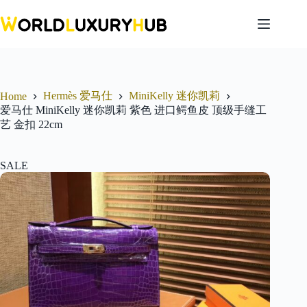
Skip
to
content
Hermès 爱马仕
MiniKelly 迷你凯莉
Home
爱马仕 MiniKelly 迷你凯莉 紫色 进口鳄鱼皮 顶级手缝工
艺 金扣 22cm
SALE