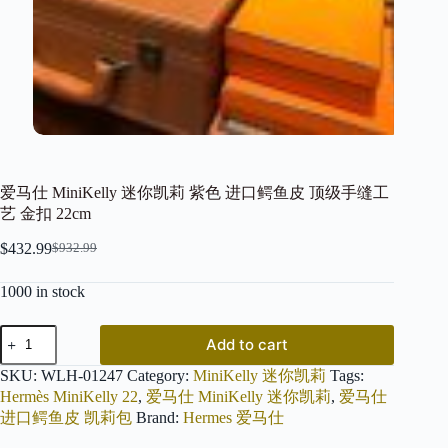
爱马仕 MiniKelly 迷你凯莉 紫色 进口鳄鱼皮 顶级手缝工
艺 金扣 22cm
$
432.99
$
932.99
Original
Current
price
price
1000 in stock
was:
is:
$932.99.
$432.99.
爱
Add to cart
马
仕
SKU:
WLH-01247
Category:
MiniKelly 迷你凯莉
Tags:
MiniKelly
Hermès MiniKelly 22
,
爱马仕 MiniKelly 迷你凯莉
,
爱马仕
迷
进口鳄鱼皮 凯莉包
Brand:
Hermes 爱马仕
你
凯