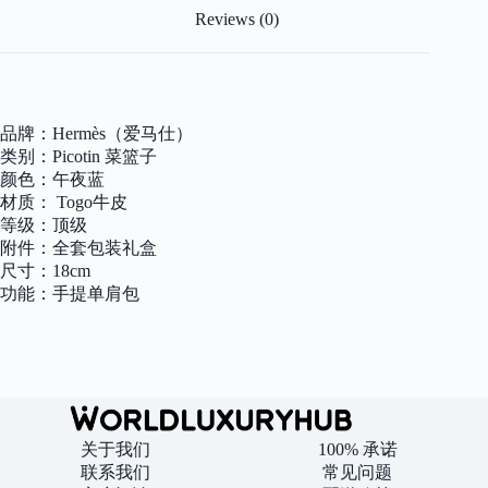
线
Reviews (0)
手
缝
银
扣
18cm
品牌：Hermès（爱马仕）
quantity
类别：Picotin 菜篮子
颜色：午夜蓝
材质： Togo牛皮
等级：顶级
附件：全套包装礼盒
尺寸：18cm
功能：手提单肩包
关于我们
100% 承诺
联系我们
常见问题