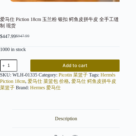
爱马仕 Piction 18cm 玉兰粉 银扣 鳄鱼皮拼牛皮 全手工缝
制 现货
$
447.99
$
947.99
Original
Current
price
price
1000 in stock
was:
is:
$947.99.
$447.99.
爱
Add to cart
马
仕
SKU:
WLH-01335
Category:
Picotin 菜篮子
Tags:
Hermès
Piction
Piction 18cm
,
爱马仕 菜篮包 价格
,
爱马仕 鳄鱼皮拼牛皮
18cm
菜篮子
Brand:
Hermes 爱马仕
玉
兰
粉
银
扣
Description
鳄
鱼
皮
拼