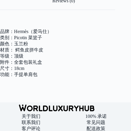
Reviews (0)
牛
皮
全
手
工
品牌：Hermès（爱马仕）
缝
类别：Picotin 菜篮子
制
颜色：玉兰粉
现
货
材质： 鳄鱼皮拼牛皮
quantity
等级：顶级
附件：全套包装礼盒
尺寸：18cm
功能：手提单肩包
关于我们
100% 承诺
联系我们
常见问题
客户评论
配送政策