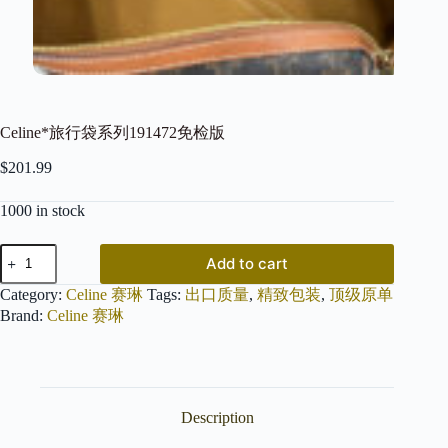
Celine*旅行袋系列191472免检版
$
201.99
1000 in stock
Celine*
Add to cart
旅
行
Category:
Celine 赛琳
Tags:
出口质量
,
精致包装
,
顶级原单
袋
Brand:
Celine 赛琳
系
列
191472
免
检
Description
版
quantity