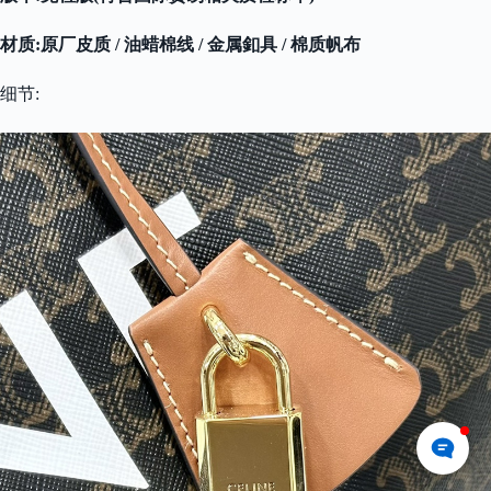
材质:原厂皮质 / 油蜡棉线 / 金属釦具 / 棉质帆布
细节: