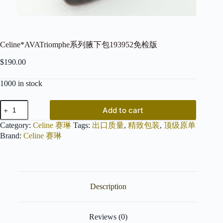
Celine*AVATriomphe系列腋下包193952免检版
$
190.00
1000 in stock
Celine*AVATriomphe
Add to cart
系
列
Category:
Celine 赛琳
Tags:
出口质量
,
精致包装
,
顶级原单
腋
Brand:
Celine 赛琳
下
包
193952
免
检
Description
版
quantity
Reviews (0)