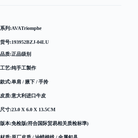
系列:AVA
Triomphe
货号:
193952BZJ-04LU
品质:正品级别
工艺:纯手工製作
款式:单肩 / 腋下 / 手拎
皮质:意大利进口牛皮
尺寸:23.0 X 6.0 X 13.5CM
版本:免检版(符合国际贸易相关质检标準)
材质:原厂皮质 / 油蜡棉线 / 金属釦具