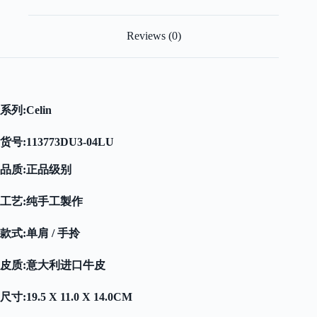
免
检
版
Reviews (0)
quantity
系列:
Celin
货号:
113773DU3-04LU
品质:正品级别
工艺:纯手工製作
款式:单肩 / 手拎
皮质:意大利进口牛皮
尺寸:19.5 X 11.0 X 14.0CM