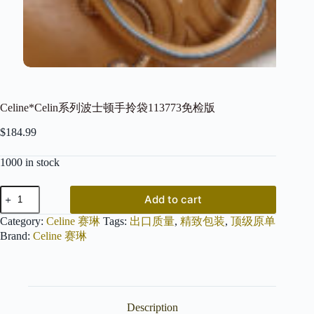
Celine*Celin系列波士顿手拎袋113773免检版
$
184.99
1000 in stock
Celine*Celin
Add to cart
系
列
Category:
Celine 赛琳
Tags:
出口质量
,
精致包装
,
顶级原单
波
Brand:
Celine 赛琳
士
顿
手
拎
袋
Description
113773