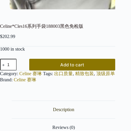
Celine*Cles16系列手袋188003黑色免检版
$
202.99
1000 in stock
Celine*Cles16
Add to cart
系
列
Category:
Celine 赛琳
Tags:
出口质量
,
精致包装
,
顶级原单
手
Brand:
Celine 赛琳
袋
188003
黑
色
免
Description
检
版
quantity
Reviews (0)