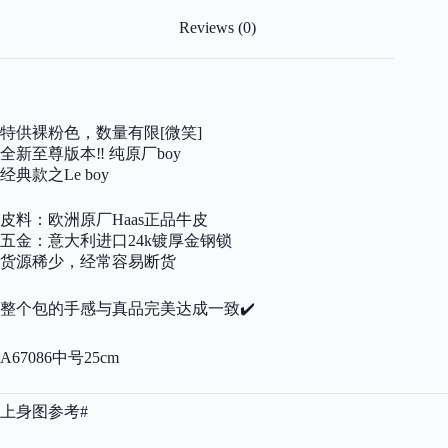
色
鱼
Reviews (0)
子
酱
牛
皮/
金
特供裸粉色，数量有限[微笑]
扣
quantity
全新至尊版本‼️ 纯原厂boy
经典款之Le boy
皮料：欧洲原厂Haas正品牛皮
五金：意大利进口24k镀厚金钢锁
货源稀少，经常容易断货
整个包的手感与真品完美达成一致✔️
A67086中号25cm
上身图参考#