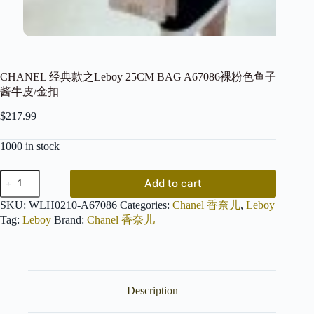
CHANEL 经典款之Leboy 25CM BAG A67086裸粉色鱼子
酱牛皮/金扣
$
217.99
1000 in stock
CHANEL
Add to cart
经
典
SKU:
WLH0210-A67086
Categories:
Chanel 香奈儿
,
Leboy
款
Tag:
Leboy
Brand:
Chanel 香奈儿
之
Leboy
25CM
BAG
A67086
裸
Description
粉