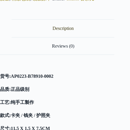
包
黑
色
鱼
子
Description
酱
银
扣
免
Reviews (0)
检
版
quantity
货号:
AP0223
-B78910-0002
品质:正品级别
工艺:纯手工製作
款式:卡夹 / 钱夹 / 护照夹
尺寸:11.5 X 1.5 X 7.5CM