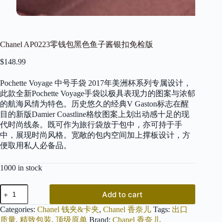
Chanel AP0223零钱包黑色鱼子酱银扣免检版
$
148.99
Pochette Voyage 中号手袋 2017年美洲杯系列专属设计，
此款全新Pochette Voyage手袋以极具表现力的图案与浓郁
的航海风情为特色。历史悠久的经典V Gaston标志在醒
目的新版Damier Coastline格纹图案上划出动感十足的现
代时尚线条。既可作为旅行袋放于包中，亦可持于手
中，展现时尚风格。宽敞的包内空间加上撑板设计，方
便取用私人必备品。
1000 in stock
Chanel
Add to cart
AP0223
零
Categories:
Chanel 钱夹&卡夹
,
Chanel 香奈儿
Tags:
出口
钱
质量
,
精致包装
,
顶级原单
Brand:
Chanel 香奈儿