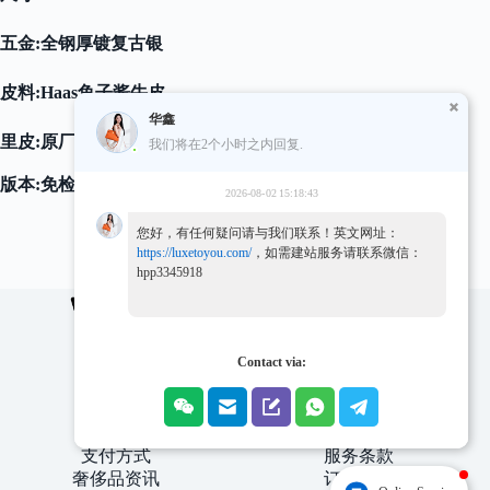
五金:全钢厚镀复古银
皮料:Haas鱼子酱牛皮
华鑫
里皮:原厂帆布皮革
我们将在2个小时之内回复.
版本:免检版(符合国际贸易相关质检标準
2026-08-02 15:18:43
您好，有任何疑问请与我们联系！英文网址：
https://luxetoyou.com/
，如需建站服务请联系微信：
hpp3345918
关于我们
100% 承诺
Contact via:
联系我们
常见问题
客户评论
配送政策
批发代销
退款和退货
品牌汇总
隐私政策
支付方式
服务条款
奢侈品资讯
订单追踪