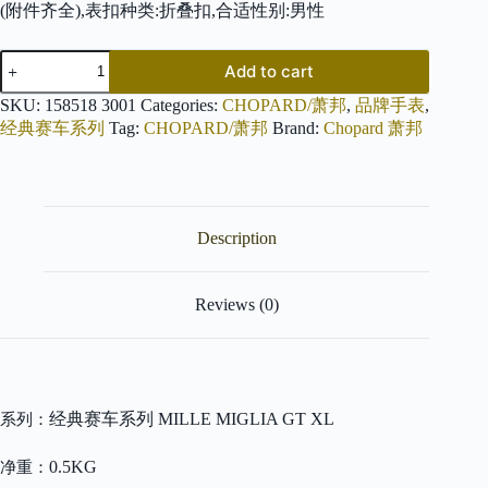
(附件齐全),表扣种类:折叠扣,合适性别:男性
CHOPARD
Add to cart
萧
邦
SKU:
158518 3001
Categories:
CHOPARD/萧邦
,
品牌手表
,
经
经典赛车系列
Tag:
CHOPARD/萧邦
Brand:
Chopard 萧邦
典
赛
车
系
列
Description
MILLE
MIGLIA
GT
XL
Reviews (0)
158518-
3001
quantity
经典赛车系列 MILLE MIGLIA GT XL
系列：
0.5KG
净重：