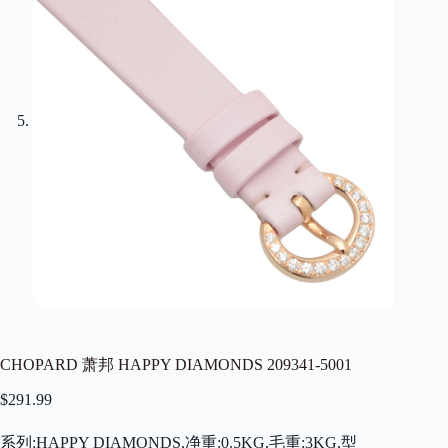
CHOPARD 萧邦 HAPPY DIAMONDS 209341-5001
$
291.99
系列:HAPPY DIAMONDS,净重:0.5KG,毛重:3KG,型