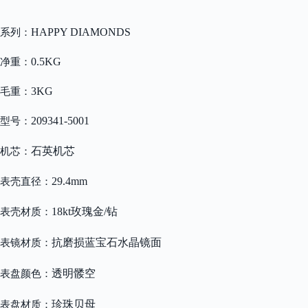
HAPPY DIAMONDS
系列：
0.5KG
净重：
3KG
毛重：
209341-5001
型号：
石英机芯
机芯：
29.4mm
表壳直径：
18kt玫瑰金/钻
表壳材质：
抗磨损蓝宝石水晶镜面
表镜材质：
透明髅空
表盘颜色：
珍珠贝母
表盘材质：