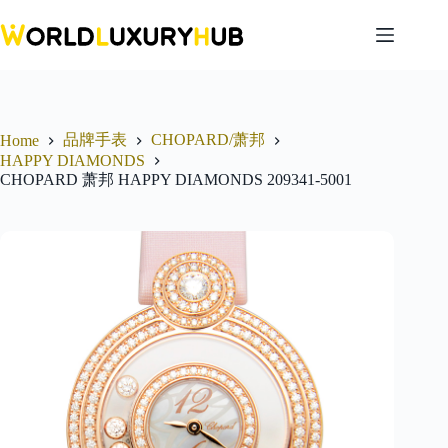
Skip
to
content
品牌手表
CHOPARD/萧邦
Home
HAPPY DIAMONDS
CHOPARD 萧邦 HAPPY DIAMONDS 209341-5001