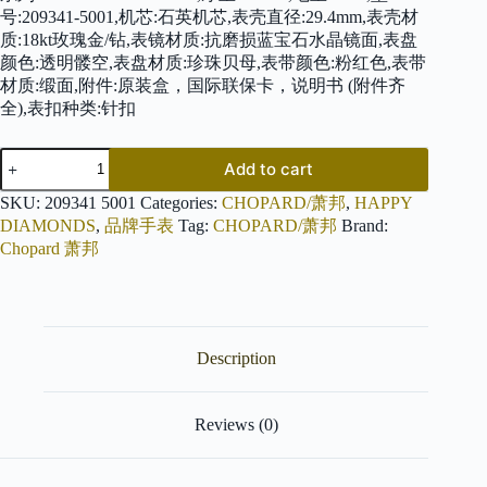
号:209341-5001,机芯:石英机芯,表壳直径:29.4mm,表壳材
质:18kt玫瑰金/钻,表镜材质:抗磨损蓝宝石水晶镜面,表盘
颜色:透明髅空,表盘材质:珍珠贝母,表带颜色:粉红色,表带
材质:缎面,附件:原装盒，国际联保卡，说明书 (附件齐
全),表扣种类:针扣
CHOPARD
Add to cart
萧
邦
SKU:
209341 5001
Categories:
CHOPARD/萧邦
,
HAPPY
HAPPY
DIAMONDS
,
品牌手表
Tag:
CHOPARD/萧邦
Brand:
DIAMONDS
Chopard 萧邦
209341-
5001
quantity
Description
Reviews (0)