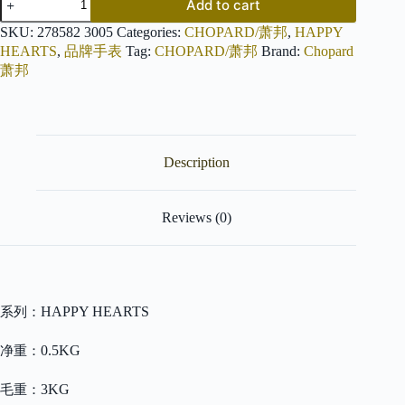
Add to cart
萧
邦
SKU:
278582 3005
Categories:
CHOPARD/萧邦
,
HAPPY
HAPPY
HEARTS
,
品牌手表
Tag:
CHOPARD/萧邦
Brand:
Chopard
HEARTS
萧邦
278582-
3005
quantity
Description
Reviews (0)
HAPPY HEARTS
系列：
0.5KG
净重：
3KG
毛重：