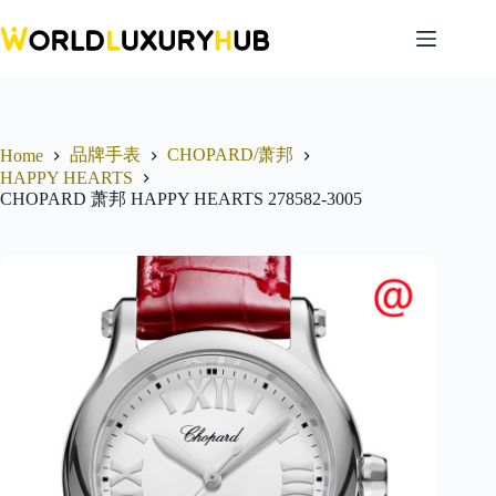
Skip
to
content
品牌手表
CHOPARD/萧邦
Home
HAPPY HEARTS
CHOPARD 萧邦 HAPPY HEARTS 278582-3005