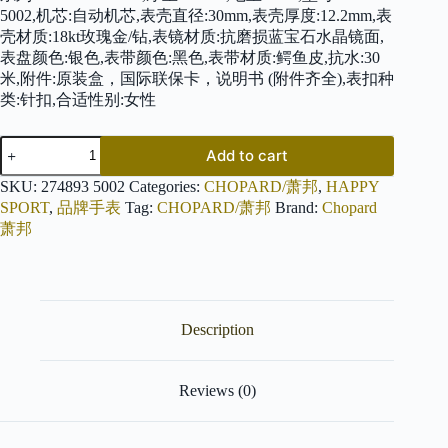
5002,机芯:自动机芯,表壳直径:30mm,表壳厚度:12.2mm,表
壳材质:18kt玫瑰金/钻,表镜材质:抗磨损蓝宝石水晶镜面,
表盘颜色:银色,表带颜色:黑色,表带材质:鳄鱼皮,抗水:30
米,附件:原装盒，国际联保卡，说明书 (附件齐全),表扣种
类:针扣,合适性别:女性
CHOPARD
Add to cart
萧
邦
SKU:
274893 5002
Categories:
CHOPARD/萧邦
,
HAPPY
HAPPY
SPORT
,
品牌手表
Tag:
CHOPARD/萧邦
Brand:
Chopard
SPORT
萧邦
274893-
5002
quantity
Description
Reviews (0)