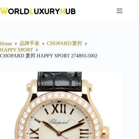
Skip
to
content
品牌手表
CHOPARD/萧邦
Home
HAPPY SPORT
CHOPARD 萧邦 HAPPY SPORT 274893-5002