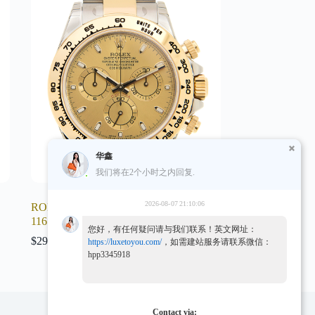
华鑫
我们将在2个小时之内回复.
2026-08-07 21:10:06
ROLEX 劳力士 迪通拿 DAYTONA
116503-0003
您好，有任何疑问请与我们联系！英文网址：
$
291.99
https://luxetoyou.com/
，如需建站服务请联系微信：
hpp3345918
Contact via: