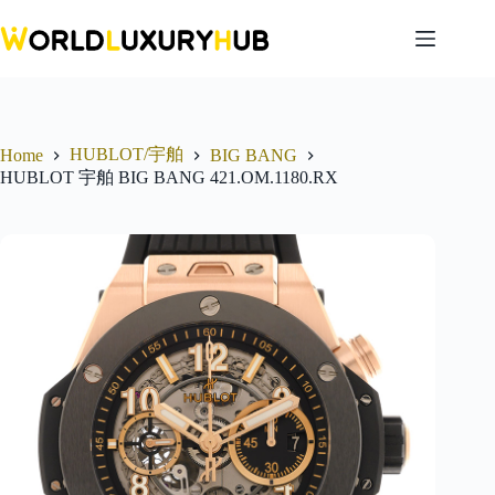
Skip
to
content
HUBLOT/宇舶
Home
BIG BANG
HUBLOT 宇舶 BIG BANG 421.OM.1180.RX