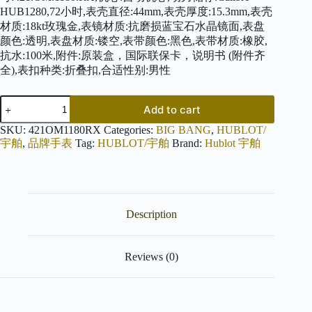
HUB1280,72小时,表壳直径:44mm,表壳厚度:15.3mm,表壳
材质:18kt玫瑰金,表镜材质:抗磨损蓝宝石水晶镜面,表盘
颜色:透明,表盘材质:镂空,表带颜色:黑色,表带材质:橡胶,
抗水:100米,附件:原装盒，国际联保卡，说明书 (附件齐
全),表扣种类:折叠扣,合适性别:男性
HUBLOT
Add to cart
宇
舶
SKU:
421OM1180RX
Categories:
BIG BANG
,
HUBLOT/
BIG
宇舶
,
品牌手表
Tag:
HUBLOT/宇舶
Brand:
Hublot 宇舶
BANG
421.OM.1180.RX
quantity
Description
Reviews (0)