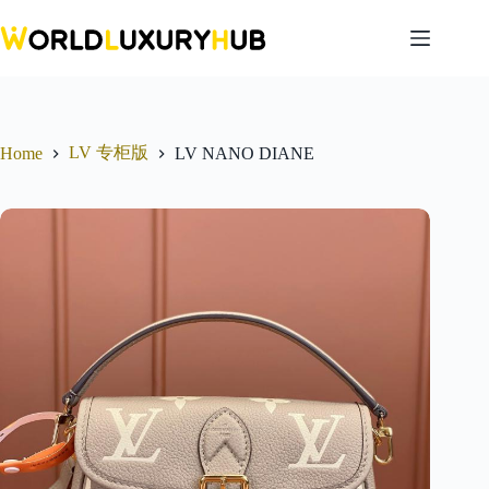
Skip
to
content
LV 专柜版
Home
LV NANO DIANE