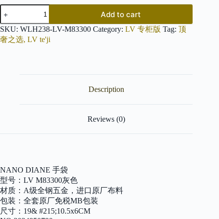
LV
Add to cart
NANO
DIANE
SKU:
WLH238-LV-M83300
Category:
LV 专柜版
Tag:
顶
quantity
奢之选, LV te'ji
Description
Reviews (0)
NANO DIANE 手袋
型号：LV M83300灰色
材质：A级全钢五金，进口原厂布料
包装：全套原厂免税MB包装
尺寸：19& #215;10.5x6CM