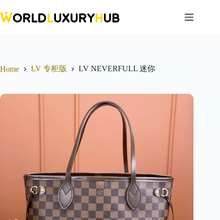
Skip
to
content
LV 专柜版
LV NEVERFULL 迷你
Home