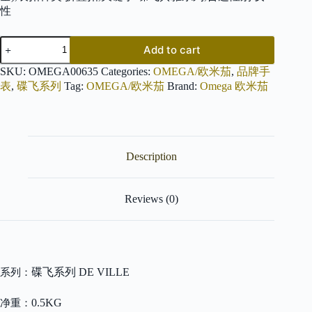
性
OMEGA
Add to cart
欧
米
SKU:
OMEGA00635
Categories:
OMEGA/欧米茄
,
品牌手
茄
表
,
碟飞系列
Tag:
OMEGA/欧米茄
Brand:
Omega 欧米茄
碟
飞
系
列
DE
Description
VILLE
424.10.27.60.04.001
碟
飞
Reviews (0)
典
雅
系
列
quantity
碟飞系列 DE VILLE
系列：
0.5KG
净重：