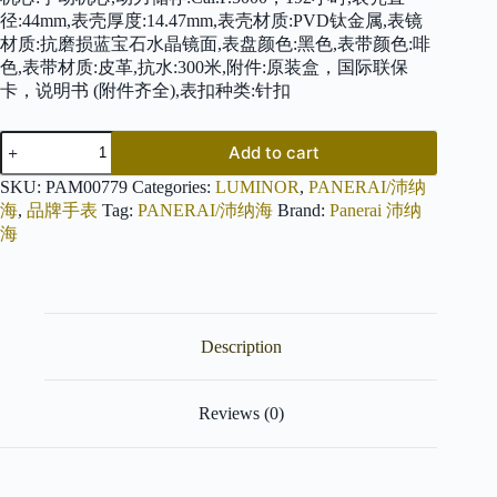
径:44mm,表壳厚度:14.47mm,表壳材质:PVD钛金属,表镜
材质:抗磨损蓝宝石水晶镜面,表盘颜色:黑色,表带颜色:啡
色,表带材质:皮革,抗水:300米,附件:原装盒，国际联保
卡，说明书 (附件齐全),表扣种类:针扣
PANERAI
Add to cart
沛
纳
SKU:
PAM00779
Categories:
LUMINOR
,
PANERAI/沛纳
海
海
,
品牌手表
Tag:
PANERAI/沛纳海
Brand:
Panerai 沛纳
LUMINOR
海
PAM00779
quantity
Description
Reviews (0)