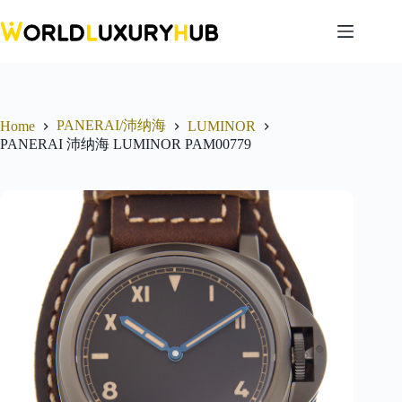
Skip
to
content
PANERAI/沛纳海
Home
LUMINOR
PANERAI 沛纳海 LUMINOR PAM00779